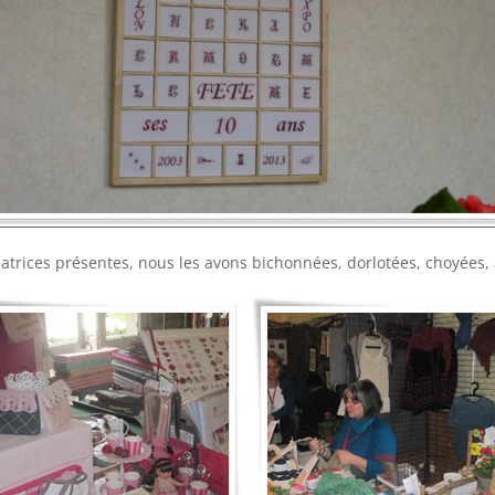
réatrices présentes, nous les avons bichonnées, dorlotées, choyées,