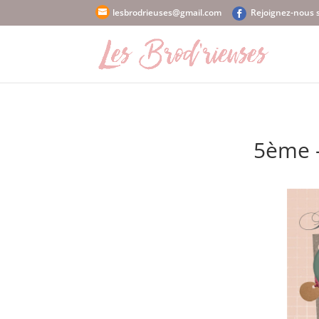
lesbrodrieuses@gmail.com
5ème –